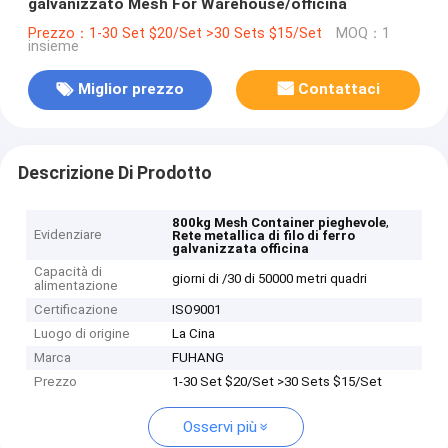
galvanizzato Mesh For Warehouse/officina
Prezzo：1-30 Set $20/Set >30 Sets $15/Set
MOQ：1
insieme
Miglior prezzo
Contattaci
Descrizione Di Prodotto
,
800kg Mesh Container pieghevole
Evidenziare
Rete metallica di filo di ferro
galvanizzata officina
Capacità di
giorni di /30 di 50000 metri quadri
alimentazione
Certificazione
ISO9001
Luogo di origine
La Cina
Marca
FUHANG
Prezzo
1-30 Set $20/Set >30 Sets $15/Set
Osservi più