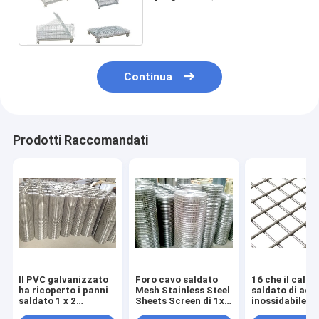
galvanizzato Mesh For
Warehouse/officina
Continua
Prodotti Raccomandati
Il PVC galvanizzato
Foro cavo saldato
16 che il calib
ha ricoperto i panni
Mesh Stainless Steel
saldato di acc
saldato 1 x 2
Sheets Screen di 1x2
inossidabile re
dell'hardware di
1 x 1 di rettangolo
1 x 1